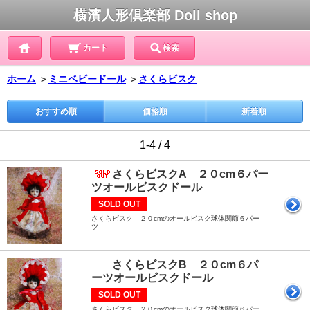
横濱人形倶楽部 Doll shop
カート
検索
ホーム
＞
ミニベビードール
＞
さくらビスク
おすすめ順
価格順
新着順
1-4 / 4
さくらビスクA ２０cm６パー
ツオールビスクドール
SOLD OUT
さくらビスク ２０cmのオールビスク球体関節６パー
ツ
さくらビスクB ２０cm６パ
ーツオールビスクドール
SOLD OUT
さくらビスク ２０cmのオールビスク球体関節６パー