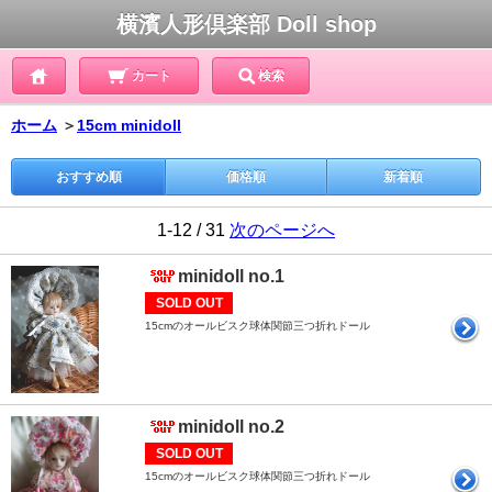
横濱人形倶楽部 Doll shop
カート
検索
ホーム
＞
15cm minidoll
おすすめ順
価格順
新着順
1-12 / 31
次のページへ
minidoll no.1
SOLD OUT
15cmのオールビスク球体関節三つ折れドール
minidoll no.2
SOLD OUT
15cmのオールビスク球体関節三つ折れドール