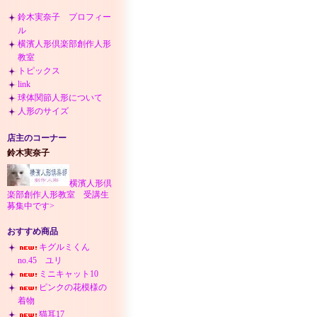
鈴木実奈子 プロフィー
ル
横濱人形倶楽部創作人形
教室
トピックス
link
球体関節人形について
人形のサイズ
店主のコーナー
鈴木実奈子
横濱人形倶
楽部創作人形教室 受講生
募集中です>
おすすめ商品
キグルミくん
no.45 ユリ
ミニキャット10
ピンクの花模様の
着物
猫耳17