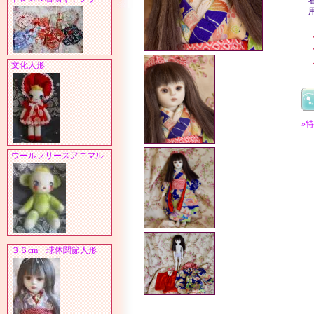
文化人形
»
ウールフリースアニマル
３６cm 球体関節人形