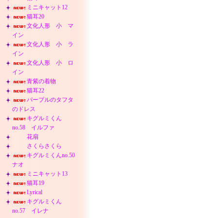
ミニキャット12
猫耳20
文化人形 小 マ
イン
文化人形 小 ラ
イン
文化人形 小 ロ
イン
青紫の着物
猫耳22
パープルのタフタ
のドレス
キグルミくん
no.58 イルファ
花扇
さくらさくら
キグルミくんno.50
ナオ
ミニキャット13
猫耳19
Lyrical
キグルミくん
no.57 イレナ