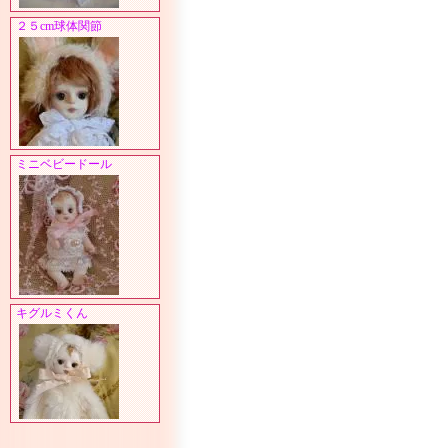
２５cm球体関節
ミニベビードール
キグルミくん