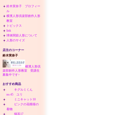
鈴木実奈子 プロフィー
ル
横濱人形倶楽部創作人形
教室
トピックス
link
球体関節人形について
人形のサイズ
店主のコーナー
鈴木実奈子
横濱人形倶
楽部創作人形教室 受講生
募集中です>
おすすめ商品
キグルミくん
no.45 ユリ
ミニキャット10
ピンクの花模様の
着物
猫耳17