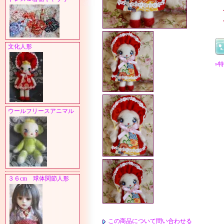
文化人形
»
ウールフリースアニマル
３６cm 球体関節人形
この商品について問い合わせる