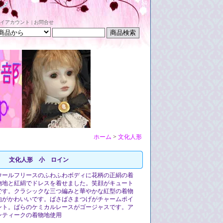
イアカウント
|
お問合せ
ホーム
>
文化人形
文化人形 小 ロイン
ウールフリースのふわふわボディに花柄の正絹の着
物地と紅絹でドレスを着せました。笑顔がキュート
です。クラシックな三つ編みと華やかな紅型の着物
地がかわいいです。ばさばさまつげがチャームポイ
ント。ばらのケミカルレースがゴージャスです。ア
ンティークの着物地使用