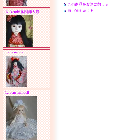
この商品を友達に教える
買い物を続ける
５３cm球体関節人形
15cm minidoll
12.5cm minidoll