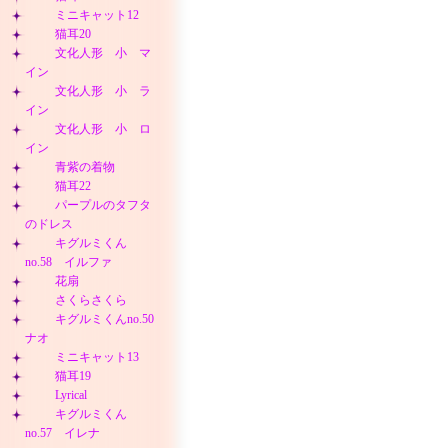
ミニキャット12
猫耳20
文化人形 小 マ
イン
文化人形 小 ラ
イン
文化人形 小 ロ
イン
青紫の着物
猫耳22
パープルのタフタ
のドレス
キグルミくん
no.58 イルファ
花扇
さくらさくら
キグルミくんno.50
ナオ
ミニキャット13
猫耳19
Lyrical
キグルミくん
no.57 イレナ