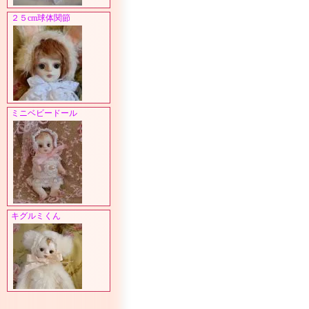
２５cm球体関節
ミニベビードール
キグルミくん