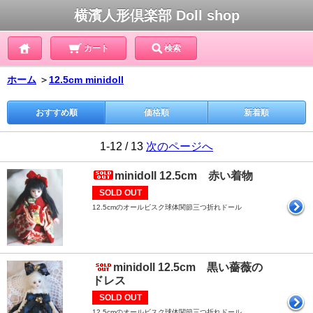
横濱人形倶楽部 Doll shop
カート
検索
ホーム
＞
12.5cm minidoll
おすすめ順
価格順
新着順
1-12 / 13
次のページへ
minidoll 12.5cm 赤い着物
SOLD OUT
12.5cmのオールビスク球体関節三つ折れドール
minidoll 12.5cm 黒い薔薇の
ドレス
SOLD OUT
12.5cmのオールビスク球体関節三つ折れドール