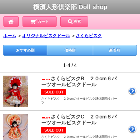
横濱人形倶楽部 Doll shop
カート
検索
ホーム
＞
オリジナルビスクドール
＞
さくらビスク
おすすめ順
価格順
新着順
1-4 / 4
さくらビスクB ２０cm６パ
ーツオールビスクドール
SOLD OUT
さくらビスク ２０cmのオールビスク球体関節６パー
ツ
さくらビスクC ２０cm６パ
ーツオールビスクドール
SOLD OUT
さくらビスク ２０cmのオールビスク球体関節６パー