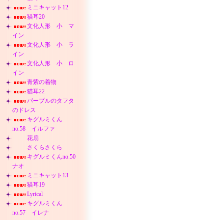
ミニキャット12
猫耳20
文化人形 小 マ
イン
文化人形 小 ラ
イン
文化人形 小 ロ
イン
青紫の着物
猫耳22
パープルのタフタ
のドレス
キグルミくん
no.58 イルファ
花扇
さくらさくら
キグルミくんno.50
ナオ
ミニキャット13
猫耳19
Lyrical
キグルミくん
no.57 イレナ