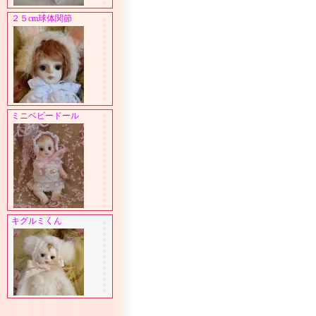
２５cm球体関節
ミニベビードール
キグルミくん