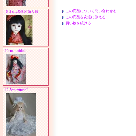
この商品について問い合わせる
５３cm球体関節人形
この商品を友達に教える
買い物を続ける
15cm minidoll
12.5cm minidoll