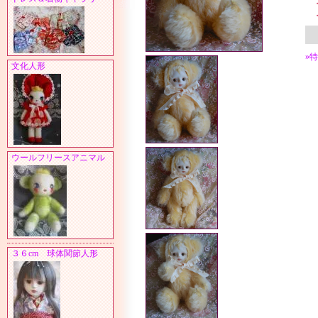
»
文化人形
ウールフリースアニマル
３６cm 球体関節人形