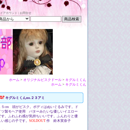
イアカウント
|
お問合せ
ホーム
>
オリジナルビスクドール
>
キグルミくん
ホーム
>
キグルミくん
キグルミくんno.２３アミ
１５cm 頭がビスク。ボディはぬいぐるみです。ド
イツ製モヘア使用 バターみたいな優しいイエロー
です。ふわふわ感が気持ちいいです。ふんわりと優
しい感じの子です。
SOLDOUT
作 鈴木実奈子