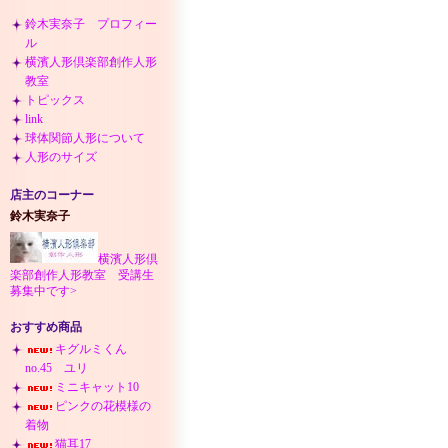
鈴木実奈子 プロフィー
ル
横濱人形倶楽部創作人形
教室
トピックス
link
球体関節人形について
人形のサイズ
店主のコーナー
鈴木実奈子
横濱人形倶
楽部創作人形教室 受講生
募集中です>
おすすめ商品
キグルミくん
no.45 ユリ
ミニキャット10
ピンクの花模様の
着物
猫耳17