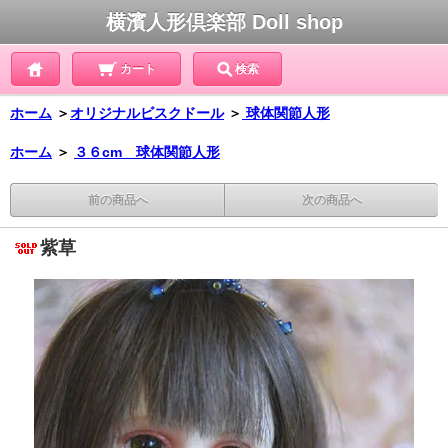
横濱人形倶楽部 Doll shop
カート
検索
ホーム
＞
オリジナルビスクドール
＞
球体関節人形
ホーム
＞
３６cm 球体関節人形
前の商品へ
次の商品へ
紫草