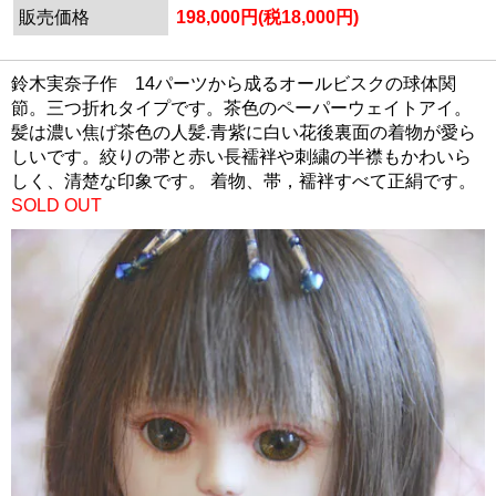
販売価格
198,000円(税18,000円)
鈴木実奈子作 14パーツから成るオールビスクの球体関
節。三つ折れタイプです。茶色のペーパーウェイトアイ。
髪は濃い焦げ茶色の人髪.青紫に白い花後裏面の着物が愛ら
しいです。絞りの帯と赤い長襦袢や刺繍の半襟もかわいら
しく、清楚な印象です。 着物、帯，襦袢すべて正絹です。
SOLD OUT